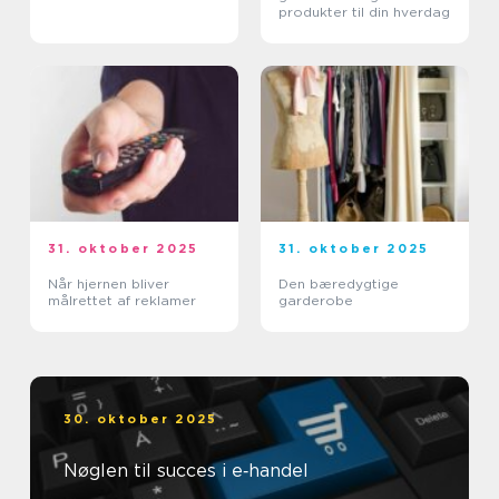
produkter til din hverdag
31. oktober 2025
31. oktober 2025
Når hjernen bliver
Den bæredygtige
målrettet af reklamer
garderobe
30. oktober 2025
Nøglen til succes i e‑handel