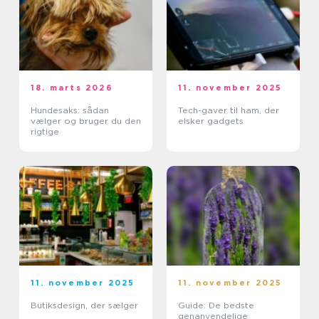
18. marts 2026
11. november 2025
Hundesaks: sådan
Tech-gaver til ham, der
vælger og bruger du den
elsker gadgets
rigtige
11. november 2025
11. november 2025
Butiksdesign, der sælger
Guide: De bedste
genanvendelige