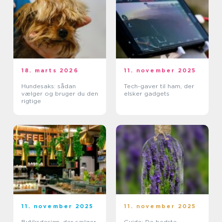
18. marts 2026
11. november 2025
Hundesaks: sådan
Tech-gaver til ham, der
vælger og bruger du den
elsker gadgets
rigtige
11. november 2025
11. november 2025
Butiksdesign, der sælger
Guide: De bedste