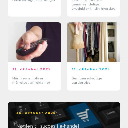
genanvendelige
produkter til din hverdag
31. oktober 2025
31. oktober 2025
Når hjernen bliver
Den bæredygtige
målrettet af reklamer
garderobe
30. oktober 2025
Nøglen til succes i e‑handel