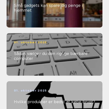
Små gadgets kan spare dig penge i
hjemmet
01. oktober 2025
Sådan vælger du den rigtige bærbare
computer
01. oktober 2025
Hvilke produkter er bedst at købe brugt?