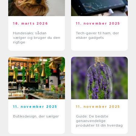
18. marts 2026
11. november 2025
Hundesaks: sådan
Tech-gaver til ham, der
vælger og bruger du den
elsker gadgets
rigtige
11. november 2025
11. november 2025
Butiksdesign, der sælger
Guide: De bedste
genanvendelige
produkter til din hverdag