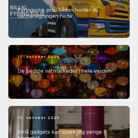
Fyringsolie pris: Sådan holder du
varmeregningen nede
10. oktober 2025
De bedste natmarkeder i hele verden
10. oktober 2025
Små gadgets kan spare dig penge i