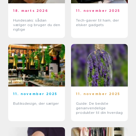
18. marts 2026
11. november 2025
Hundesaks: sådan
Tech-gaver til ham, der
vælger og bruger du den
elsker gadgets
rigtige
11. november 2025
11. november 2025
Butiksdesign, der sælger
Guide: De bedste
genanvendelige
produkter til din hverdag