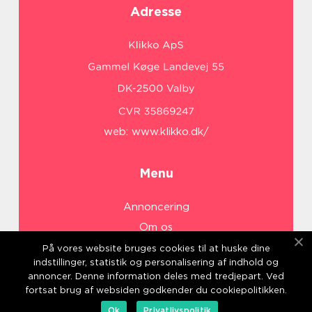
Adresse
web:
www.klikko.dk/
Menu
Annoncering
Om os
Cookies
På vores website bruges cookies til at huske dine
indstillinger, statistik og personalisering af indhold og
Kontakt os
annoncer. Denne information deles med tredjepart. Ved
Sitemap
fortsat brug af websiden godkender du cookiepolitikken.
Ok
Privatlivspolitik