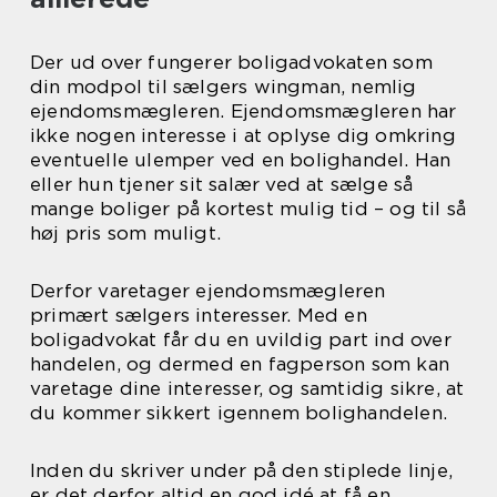
Der ud over fungerer boligadvokaten som
din modpol til sælgers wingman, nemlig
ejendomsmægleren. Ejendomsmægleren har
ikke nogen interesse i at oplyse dig omkring
eventuelle ulemper ved en bolighandel. Han
eller hun tjener sit salær ved at sælge så
mange boliger på kortest mulig tid – og til så
høj pris som muligt.
Derfor varetager ejendomsmægleren
primært sælgers interesser. Med en
boligadvokat får du en uvildig part ind over
handelen, og dermed en fagperson som kan
varetage dine interesser, og samtidig sikre, at
du kommer sikkert igennem bolighandelen.
Inden du skriver under på den stiplede linje,
er det derfor altid en god idé at få en