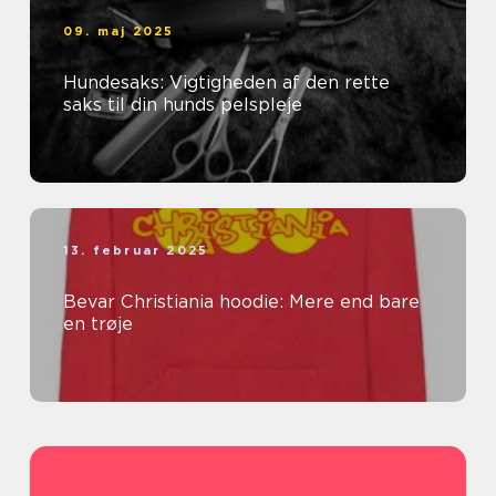
09. maj 2025
Hundesaks: Vigtigheden af den rette
saks til din hunds pelspleje
13. februar 2025
Bevar Christiania hoodie: Mere end bare
en trøje