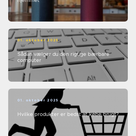
hjemmet
01. oktober 2025
Sådan vælger du den rigtige bærbare
computer
01. oktober 2025
Hvilke produkter er bedst at købe brugt?