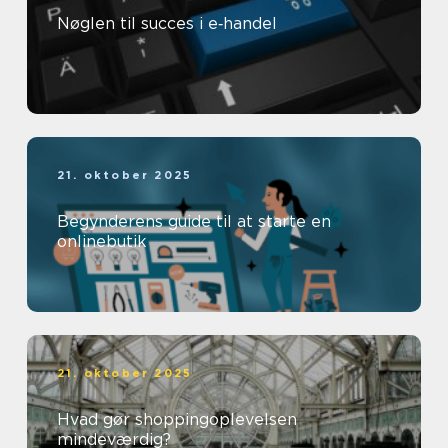
Nøglen til succes i e‑handel
21. oktober 2025
Begynderens guide til at starte en
onlinebutik
21. oktober 2025
Hvad gør shoppingoplevelsen
mindeværdig?