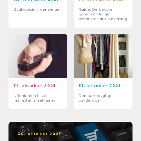
Butiksdesign, der sælger
Guide: De bedste
genanvendelige
produkter til din hverdag
31. oktober 2025
31. oktober 2025
Når hjernen bliver
Den bæredygtige
målrettet af reklamer
garderobe
30. oktober 2025