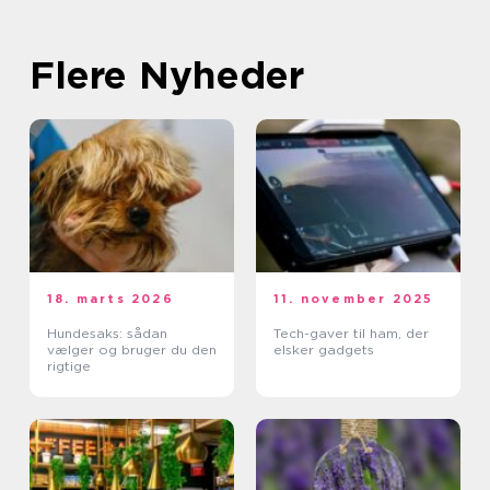
Flere Nyheder
18. marts 2026
11. november 2025
Hundesaks: sådan
Tech-gaver til ham, der
vælger og bruger du den
elsker gadgets
rigtige