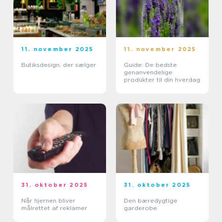
11. november 2025
11. november 2025
Butiksdesign, der sælger
Guide: De bedste
genanvendelige
produkter til din hverdag
31. oktober 2025
31. oktober 2025
Når hjernen bliver
Den bæredygtige
målrettet af reklamer
garderobe