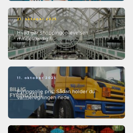
21. oktober 2025
Hvad gør shoppingoplevelsen
mindeværdig?
11. oktober 2025
Fyringsolie pris: Sådan holder du
varmeregningen nede