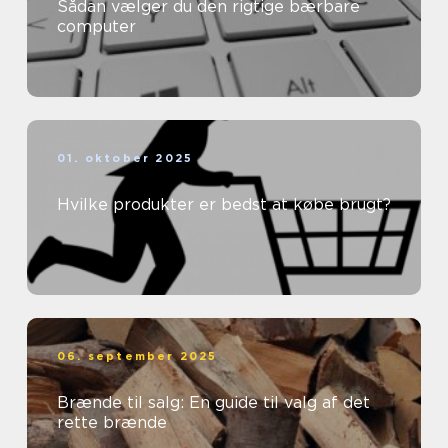
Sådan vælger du den rigtige bærbare
computer
01. oktober 2025
Hvilke produkter er bedst at købe brugt?
06. september 2025
Brænde til salg: En guide til valg af det
rette brænde