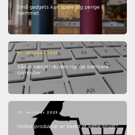
Små gadgets kan spare dig penge i
hjemmet
01. oktober 2025
Sådan vælger du den rigtige bærbare
computer
01. oktober 2025
Hvilke produkter er bedst at købe brugt?