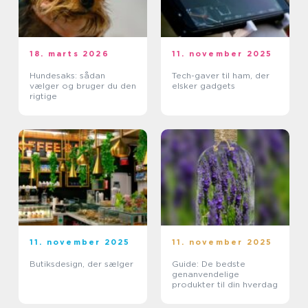
18. marts 2026
11. november 2025
Hundesaks: sådan
Tech-gaver til ham, der
vælger og bruger du den
elsker gadgets
rigtige
11. november 2025
11. november 2025
Butiksdesign, der sælger
Guide: De bedste
genanvendelige
produkter til din hverdag