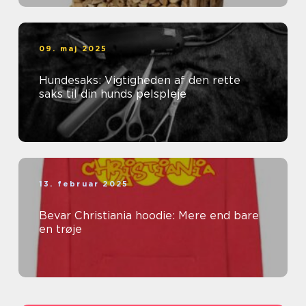
09. maj 2025
Hundesaks: Vigtigheden af den rette
saks til din hunds pelspleje
13. februar 2025
Bevar Christiania hoodie: Mere end bare
en trøje