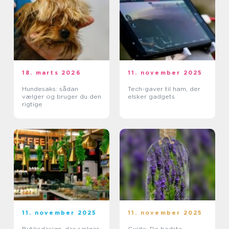
18. marts 2026
11. november 2025
Hundesaks: sådan
Tech-gaver til ham, der
vælger og bruger du den
elsker gadgets
rigtige
11. november 2025
11. november 2025
Butiksdesign, der sælger
Guide: De bedste