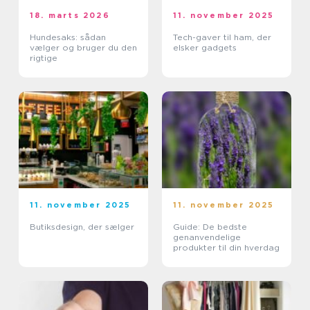
18. marts 2026
11. november 2025
Hundesaks: sådan
Tech-gaver til ham, der
vælger og bruger du den
elsker gadgets
rigtige
11. november 2025
11. november 2025
Butiksdesign, der sælger
Guide: De bedste
genanvendelige
produkter til din hverdag