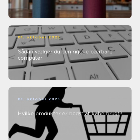
01. oktober 2025
Sådan vælger du den rigtige bærbare
computer
01. oktober 2025
Hvilke produkter er bedst at købe brugt?