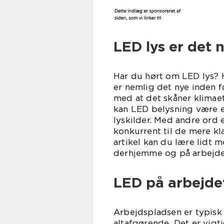
LED lys er det 
Har du hørt om LED lys? H
er nemlig det nye inden f
med at det skåner klimaet 
kan LED belysning være e
lyskilder. Med andre ord 
konkurrent til de mere kl
artikel kan du lære lidt
derhjemme og på arbejde
LED på arbejde
Arbejdspladsen er typisk 
altafgørende. Det er vigt