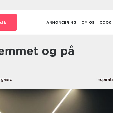
dk
ANNONCERING
OM OS
COOKI
rgaard
Inspirat