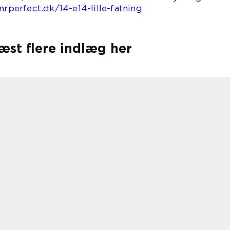
mrperfect.dk/14-e14-lille-fatning
.
læst flere indlæg her