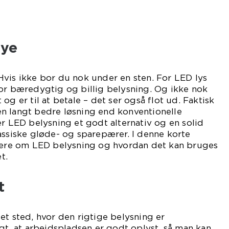
nye
vis ikke bor du nok under en sten. For LED lys
or bæredygtig og billig belysning. Og ikke nok
og er til at betale – det ser også flot ud. Faktisk
n langt bedre løsning end konventionelle
er LED belysning et godt alternativ og en solid
assiske gløde- og sparepærer. I denne korte
 mere om LED belysning og hvordan det kan bruges
t.
t
et sted, hvor den rigtige belysning er
igt, at arbejdspladsen er godt oplyst, så man kan