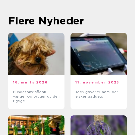
Flere Nyheder
18. marts 2026
11. november 2025
Hundesaks: sådan
Tech-gaver til ham, der
vælger og bruger du den
elsker gadgets
rigtige