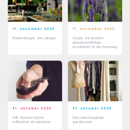
11. november 2025
11. november 2025
Butiksdesign, der sælger
Guide: De bedste
genanvendelige
produkter til din hverdag
31. oktober 2025
31. oktober 2025
Når hjernen bliver
Den bæredygtige
målrettet af reklamer
garderobe