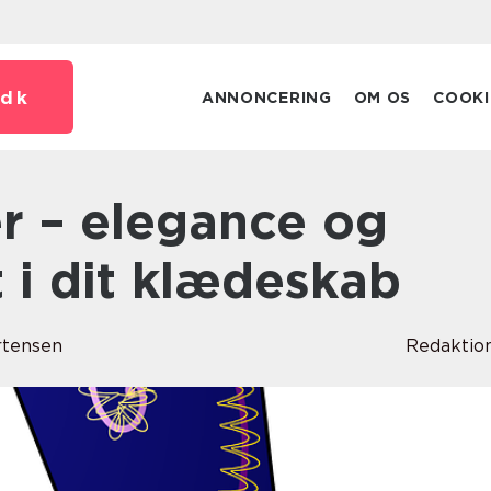
dk
ANNONCERING
OM OS
COOKI
 i dit klædeskab
rtensen
Redaktio