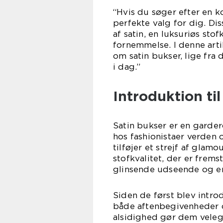
“Hvis du søger efter en k
perfekte valg for dig. Dis
af satin, en luksuriøs sto
fornemmelse. I denne artik
om satin bukser, lige fra 
i dag.”
Introduktion til
Satin bukser er en garder
hos fashionistaer verden 
tilføjer et strejf af glamo
stofkvalitet, der er fremsti
glinsende udseende og e
Siden de først blev intro
både aftenbegivenheder 
alsidighed gør dem veleg