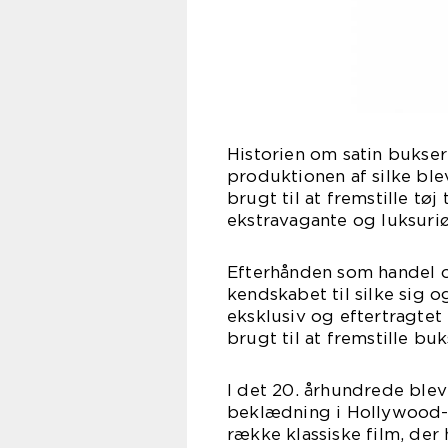
Historien om satin bukser 
produktionen af silke ble
brugt til at fremstille tøj
ekstravagante og luksuriø
Efterhånden som handel o
kendskabet til silke sig o
eksklusiv og eftertragtet
brugt til at fremstille buk
I det 20. århundrede ble
beklædning i Hollywood-fi
række klassiske film, der