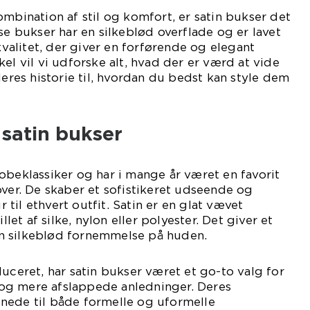
ombination af stil og komfort, er satin bukser det
se bukser har en silkeblød overflade og er lavet
fkvalitet, der giver en forførende og elegant
el vil vi udforske alt, hvad der er værd at vide
deres historie til, hvordan du bedst kan style dem
 satin bukser
obeklassiker og har i mange år været en favorit
over. De skaber et sofistikeret udseende og
ur til ethvert outfit. Satin er en glat vævet
llet af silke, nylon eller polyester. Det giver et
n silkeblød fornemmelse på huden.
duceret, har satin bukser været et go-to valg for
og mere afslappede anledninger. Deres
nede til både formelle og uformelle