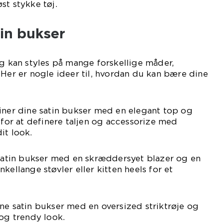
st stykke tøj.
tin bukser
og kan styles på mange forskellige måder,
 Her er nogle ideer til, hvordan du kan bære dine
iner dine satin bukser med en elegant top og
 for at definere taljen og accessorize med
it look.
 satin bukser med en skræddersyet blazer og en
kellange støvler eller kitten heels for et
ne satin bukser med en oversized striktrøje og
 og trendy look.