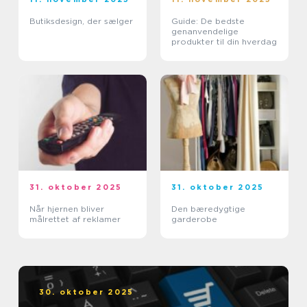
Butiksdesign, der sælger
Guide: De bedste
genanvendelige
produkter til din hverdag
31. oktober 2025
31. oktober 2025
Når hjernen bliver
Den bæredygtige
målrettet af reklamer
garderobe
30. oktober 2025