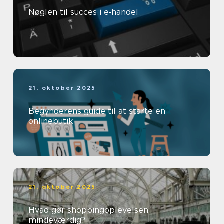
Nøglen til succes i e‑handel
21. oktober 2025
Begynderens guide til at starte en
onlinebutik
21. oktober 2025
Hvad gør shoppingoplevelsen
mindeværdig?