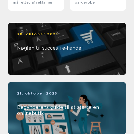
målrettet af reklamer
garderobe
30. oktober 2025
Nøglen til succes i e‑handel
21. oktober 2025
Begynderens guide til at starte en
onlinebutik