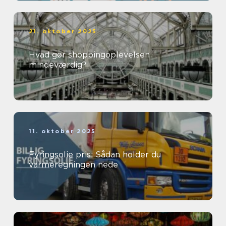
21. oktober 2025
Hvad gør shoppingoplevelsen
mindeværdig?
11. oktober 2025
Fyringsolie pris: Sådan holder du
varmeregningen nede