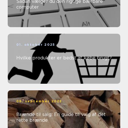
Sådan vælger du den rigtige bærbare
computer
01. oktober 2025
Hvilke produkter er bedst at købe brugt?
06. september 2025
Brænde til salg: En guide til valg af det
rette brænde