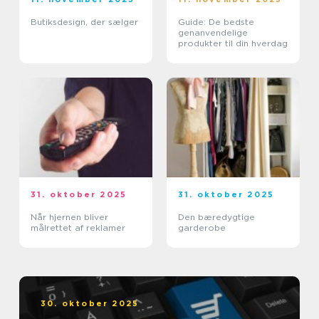
Butiksdesign, der sælger
Guide: De bedste
genanvendelige
produkter til din hverdag
31. oktober 2025
31. oktober 2025
Når hjernen bliver
Den bæredygtige
målrettet af reklamer
garderobe
30. oktober 2025