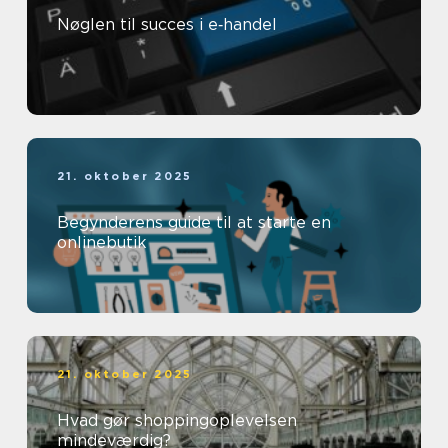
Nøglen til succes i e‑handel
21. oktober 2025
Begynderens guide til at starte en
onlinebutik
21. oktober 2025
Hvad gør shoppingoplevelsen
mindeværdig?