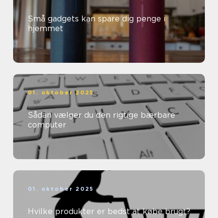
Små gadgets kan spare dig penge i
hjemmet
01. oktober 2025
Sådan vælger du den rigtige bærbare
computer
01. oktober 2025
Hvilke produkter er bedst at købe brugt?