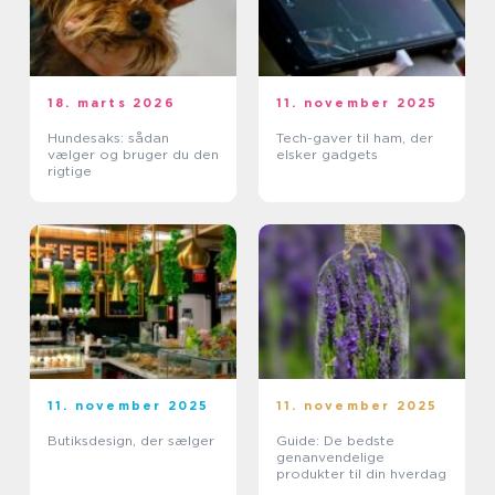
18. marts 2026
11. november 2025
Hundesaks: sådan
Tech-gaver til ham, der
vælger og bruger du den
elsker gadgets
rigtige
11. november 2025
11. november 2025
Butiksdesign, der sælger
Guide: De bedste
genanvendelige
produkter til din hverdag